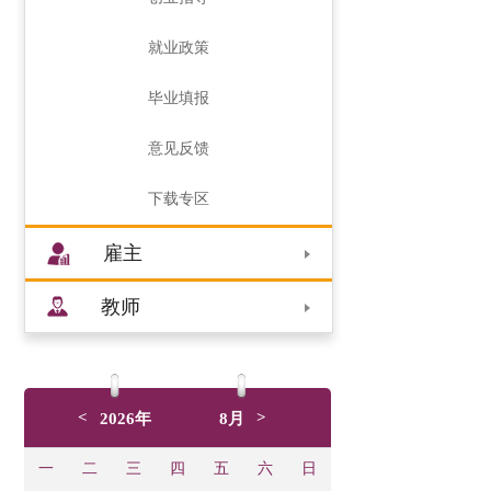
就业政策
毕业填报
意见反馈
下载专区
雇主
教师
<
>
2026年
8月
一
二
三
四
五
六
日