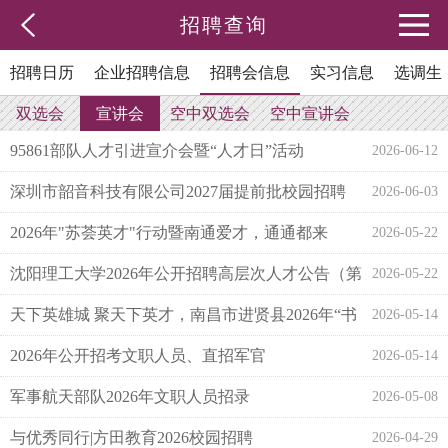
招聘查询
招聘日历
企业招聘信息
招聘会信息
实习信息
选调生
双选会
宣讲会
空中双选会
空中宣讲会
95861部队人才引进宣介会暨“人才日”活动
2026-06-12
深圳市韶音科技有限公司2027届提前批校园招聘
2026-06-03
2026年"苏荟英才"行动暨南通爱才，通通都来
2026-05-22
——"南通日"春季校园行（南开大学）专场招聘会
沈阳理工大学2026年公开招聘高层次人才公告（第
2026-05-22
一批）
天下英雄城 聚天下英才，南昌市进贤县2026年“书
2026-05-14
记部长进校园”暨“百场校招”南开大学站学子见面
会
2026年公开招考文职人员、直招军官
2026-05-14
军事航天部队2026年文职人员招录
2026-05-08
与优秀同行|方田教育2026校园招聘
2026-04-29