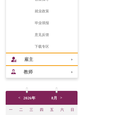
就业政策
毕业填报
意见反馈
下载专区
雇主
教师
<
>
2026年
8月
一
二
三
四
五
六
日