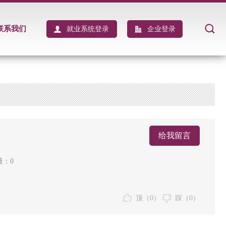
联系我们
就业系统登录
企业登录
给我留言
量：0
顶（
0
）
踩（
0
）