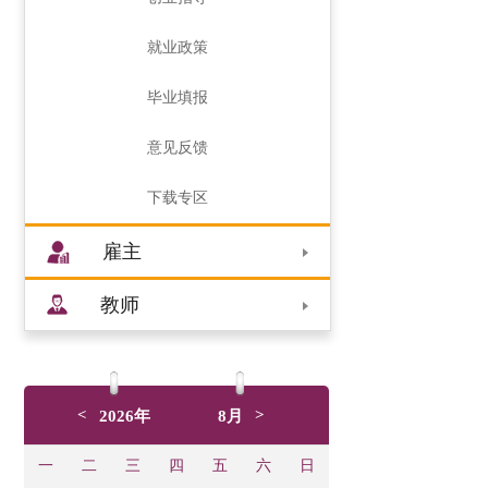
就业政策
毕业填报
意见反馈
下载专区
雇主
教师
<
>
2026年
8月
一
二
三
四
五
六
日