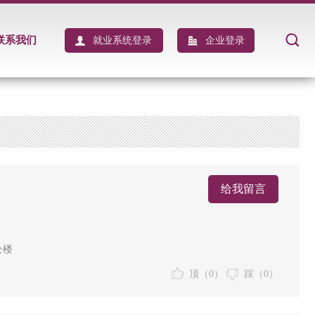
联系我们
就业系统登录
企业登录
给我留言
公楼
顶（
0
）
踩（
0
）