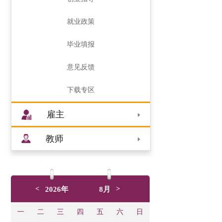
就业政策
毕业填报
意见反馈
下载专区
雇主
教师
<
>
2026年
8月
一
二
三
四
五
六
日