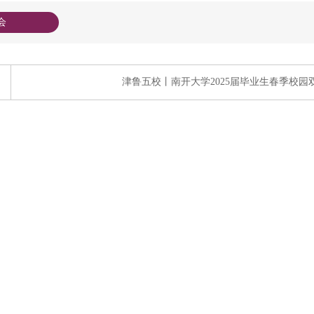
会
津鲁五校丨南开大学2025届毕业生春季校