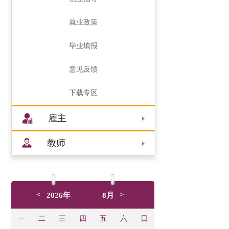
就业政策
毕业填报
意见反馈
下载专区
雇主
教师
<
>
2026年
8月
一
二
三
四
五
六
日