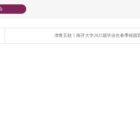
会
津鲁五校丨南开大学2025届毕业生春季校