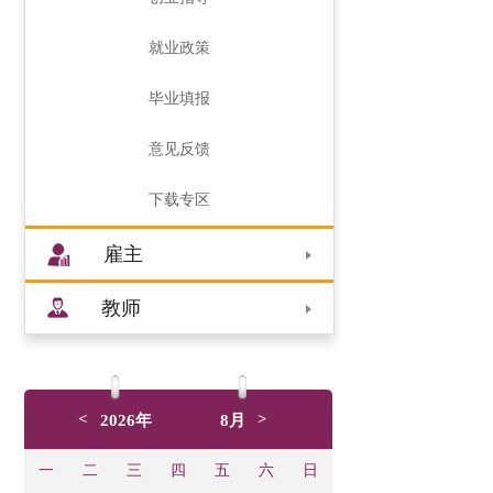
就业政策
毕业填报
意见反馈
下载专区
雇主
教师
<
>
2026年
8月
一
二
三
四
五
六
日