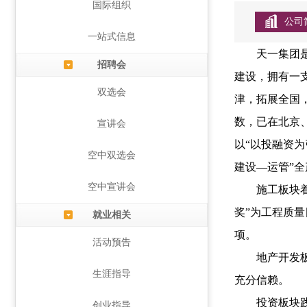
国际组织
公司
一站式信息
天一集团
招聘会
建设，拥有一
双选会
津，拓展全国
数，已在北京
宣讲会
以“以投融资
空中双选会
建设—运管”
空中宣讲会
施工板块
奖”为工程质
就业相关
项。
活动预告
地产开发
生涯指导
充分信赖。
投资板块
创业指导