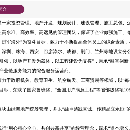
简介
是一家
投资管理、地产开发、规划设计、建设管理、施工总包、
支高水准、高效率、高远见的管理团队，保证了企业做强施工、
，进军海外”为奋斗目标，致力于不断提高全体员工的综合素质
、深圳、珠海、西安、巴彦淖尔、成都
、荆门、兰州
等地设立分
为引领，以地产开发为载体，以工程建设为支撑”，秉承“融智创新
全产业链服务能力的综合服务运营商。
着力于政府机关、教育卫生、航空航天、工商贸易等领域，以
“
量目标，荣获了国家鲁班奖、“全国用户满意工程”等省部级奖项
10
板块由绿海地产统筹管理，并以
“融卓越践真诚、传精品立永恒”
践行
“用心精心全心、共创共赢共享”的经营理念，谋求“资本增