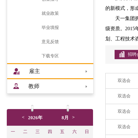
的新模式，形
就业政策
天一集团
毕业填报
级资质
。
201
划、工程技术
意见反馈
招聘
下载专区
雇主
双选会
教师
双选会
双选会
<
>
2026年
8月
双选会
一
二
三
四
五
六
日