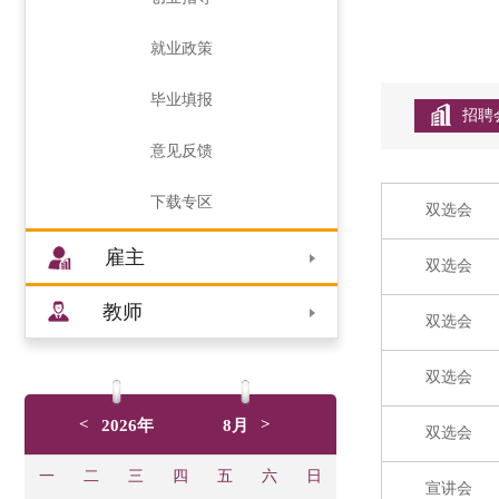
就业政策
毕业填报
招聘
意见反馈
下载专区
双选会
雇主
双选会
教师
双选会
双选会
<
>
2026年
8月
双选会
一
二
三
四
五
六
日
宣讲会