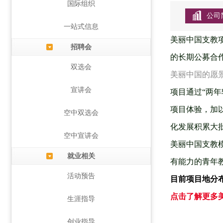
国际组织
公司
一站式信息
美丽中国支教项
招聘会
的长期公募合
双选会
美丽中国的愿
宣讲会
项目通过“两
项目体验，加
空中双选会
化发展积累大
空中宣讲会
美丽中国支教
就业相关
有能力的青年
活动预告
目前项目地分
点击了解更多
生涯指导
创业指导