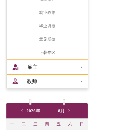
就业政策
毕业填报
意见反馈
下载专区
雇主
教师
<
>
2026年
8月
一
二
三
四
五
六
日