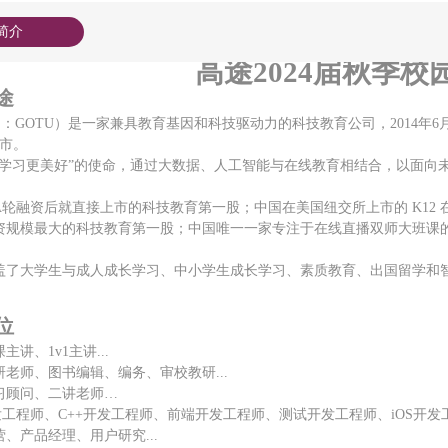
简介
高途
2024届秋季
途
SE：GOTU）是一家兼具教育基因和科技驱动力的科技教育公司，2014年
上市。
让学习更美好”的使命，通过大数据、人工智能与在线教育相结合，以面向
A轮融资后就直接上市的科技教育第一股；中国在美国纽交所上市的 K12
资规模最大的科技教育第一股；中国唯一一家专注于在线直播双师大班课的
盖了大学生与成人成长学习、中小学生成长学习、素质教育、出国留学和
位
课主讲
、
1v1主讲...
研老师、图书编辑、编务、审校教研
...
习顾问、二讲老师
…
a开发工程师、C++开发工程师、前端开发工程师、测试开发工程师、iOS
营、产品经理
、
用户研究
...