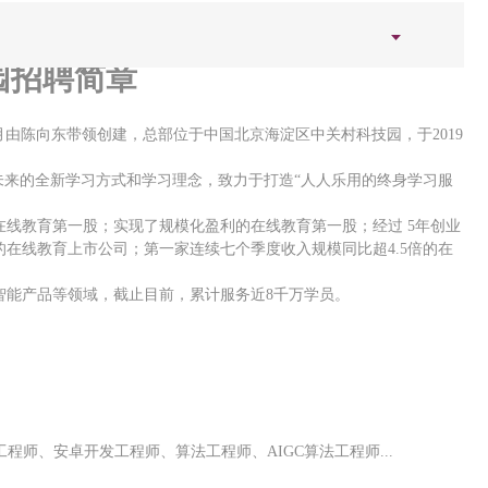
校园招聘简章
6月由陈向东带领创建，总部位于中国北京海淀区中关村科技园，于2019
未来的全新学习方式和学习理念，致力于打造“人人乐用的终身学习服
 在线教育第一股；实现了规模化盈利的在线教育第一股；经过 5年创业
在线教育上市公司；第一家连续七个季度收入规模同比超4.5倍的在
智能产品等领域，截止目前，累计服务近
8千万学员。
开发工程师、安卓开发工程师、算法工程师、
AIGC
算法工程师
...