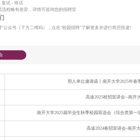
-
复试
-
终试
试流程略有差异，详情可咨询您的招聘官
们
聘”公众号（下方二维码），点击“校园招聘”了解更多并进行简历投递!
会
用人单位邀请函丨南开大学2025年
高途2025校招宣讲会--南开
南开大学2025届毕业生秋季校园双选会（综合类第
高途2024春招宣讲会-南开