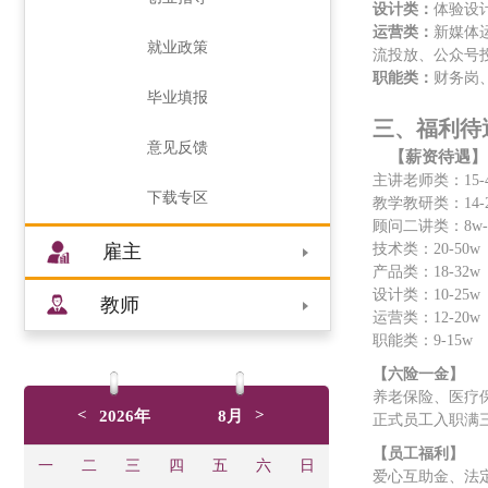
设计类：
体验设
运营类：
新媒体
就业政策
流投放
、公众号
职能类：
财务岗
毕业填报
三、福利待
意见反馈
【薪资待遇】
主讲老师类：
15
-
下载专区
教学教研类：
14-
顾问二讲类：
8w
雇主
技术类：
20-50w
产品类：
18-32w
设计类：
1
0
-
25
w
教师
运营类：
12-20w
职能类：
9
-15w
【六险一金】
养老保险、医疗
<
>
2026年
8月
正式员工入职满
【员工福利】
一
二
三
四
五
六
日
爱心互助金、法