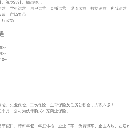
计、视觉设计、插画师
…
运营、学科运营、用户运营、直播运营、渠道运营、数据运营、私域运营
投放、
市场专员
…
、行政岗
…
遇
40w
20w
-18w
保险、失业保险、工伤保险、生育保险及住房公积金，入职即缴！
三个月，公司为伙伴购买补充商业保险
。
定节假日、带薪年假、年度体检、企业打车、免费班车、企业内购、团建