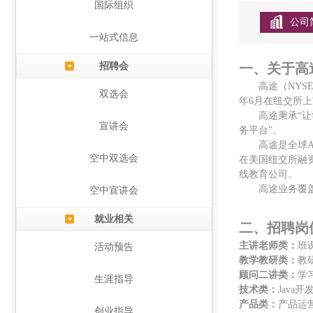
国际组织
公司
一站式信息
招聘会
一、
关于高
高途（
NY
双选会
年6月在纽交所
高途秉承
“
宣讲会
务平台”。
高途是全球
空中双选会
在美国纽交所融
线教育公司。
高途业务覆
空中宣讲会
就业相关
二、招聘岗
主讲老师类
：
班
活动预告
教学教研类：
教
顾问二讲类：
学
生涯指导
技术类：
Jav
产品类：
产品运
创业指导