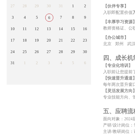
27
28
29
30
31
1
2
【伙伴专享】
入职即配置价值
3
4
5
7
8
9
6
【丰厚学习资源
教师资格证、公
10
11
12
13
14
15
16
【办公城市】
17
18
19
20
21
22
23
北京
郑州
武
24
25
26
27
28
29
30
四、成长机
31
1
2
3
4
5
6
【专业化培训】
入职前让您提前
【快速晋升通道
每年
两
次晋升窗
【灵活发展方向
专业技能方向、
五、应聘流
面向对象：
202
产研
/设计岗
位
：
主讲
/教研岗位：