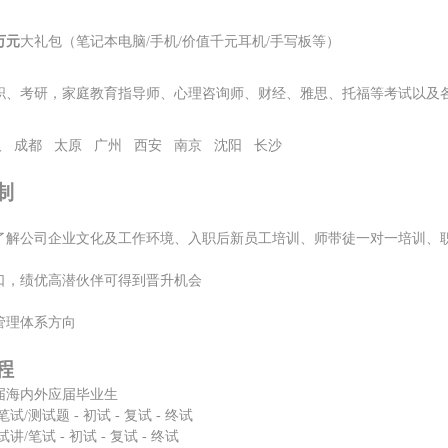
万元
大礼包（笔记本电脑
/手机/价值千元耳机/手写板等）
】
职、考研，家庭教育指导师、
心理咨询师、
财经、雅思、托福等考试以及
汉
成都
太原
广州
西安
南京
沈阳
长沙
制
了解公司企业文化及工作环境、入职后新员工培训、师带徒一对一培训、
】
口，绩优高潜伙伴可得到晋升机会
】
管理体系方向
程
4届海内外应届毕业生
笔试
/测试题 - 初试 - 复试 - 终试
试讲/笔试
- 初试 - 复试 - 终试