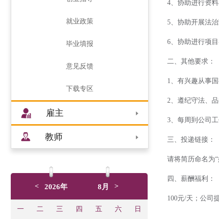
4、协助进行资
就业政策
5、协助开展法
6、协助进行项
毕业填报
二、其他要求：
意见反馈
1、有兴趣从事
下载专区
2、遵纪守法、
雇主
3、每周到公司
教师
三、投递链接：
请将简历命名为“姓名
四、薪酬福利：
<
>
2026年
8月
100元/天；公
一
二
三
四
五
六
日