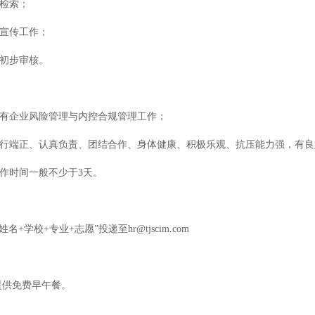
料检索；
治宣传工作；
目初步审核。
国有企业风险管理与内控合规管理工作；
品行端正、认真负责、团结合作、身体健康、积极乐观、抗压能力强，有
工作时间一般不少于3天。
+学校+专业+志愿”投递至hr@tjscim.com
司提供免费早午餐。