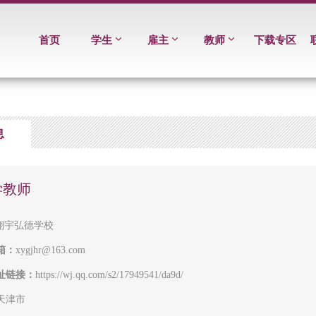
首页
学生
雇主
教师
下载专区
息
学教师
翔宇弘德学校
箱：
xygjhr@163.com
址链接：
https://wj.qq.com/s2/17949541/da9d/
天津市