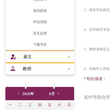
3、具有符合岗
就业政策
毕业填报
4、化学相关专业
意见反馈
下载专区
5、教师资格证
雇主
教师
6、有教学工作
* 职位描述：
<
>
2026年
8月
初中学段化学
一
二
三
四
五
六
日