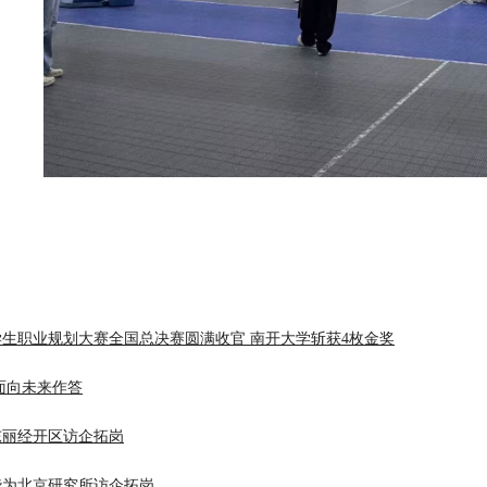
生职业规划大赛全国总决赛圆满收官 南开大学斩获4枚金奖
面向未来作答
东丽经开区访企拓岗
华为北京研究所访企拓岗