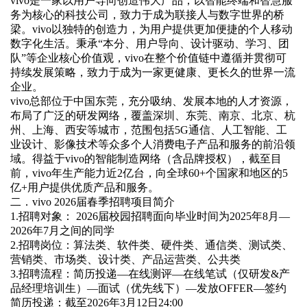
vivo是一家以用户导向创造伟大产品，以智能终端和智慧服
务为核心的科技公司，致力于成为联接人与数字世界的桥
梁。vivo以独特的创造力，为用户提供更加便捷的个人移动
数字化生活。秉承“本分、用户导向、设计驱动、学习、团
队”等企业核心价值观，vivo在整个价值链中遵循并贯彻可
持续发展策略，致力于成为一家更健康、更长久的世界一流
企业。
vivo总部位于中国东莞，充分吸纳、发展本地的人才资源，
布局了广泛的研发网络，覆盖深圳、东莞、南京、北京、杭
州、上海、西安等城市，范围包括5G通信、人工智能、工
业设计、影像技术等众多个人消费电子产品和服务的前沿领
域。得益于vivo的智能制造网络（含品牌授权），截至目
前，vivo年生产能力近2亿台，向全球60+个国家和地区的5
亿+用户提供优质产品和服务。
二．vivo 2026届春季招聘项目简介
1.招聘对象： 2026届校园招聘面向毕业时间为2025年8月—
2026年7月之间的同学
2.招聘岗位：算法类、软件类、硬件类、通信类、测试类、
营销类、市场类、设计类、产品运营类、公共类
3.招聘流程：简历投递—在线测评—在线笔试（仅研发&产
品经理培训生）—面试（优先线下）—发放OFFER—签约
简历投递：截至2026年3月12日24:00