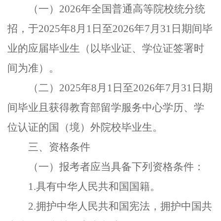
（一）
2026
年全国普通高等院校统分统
招，于
2025
年
8
月
1
日至
2026
年
7
月
31
日期间毕
业的应届毕业生（以毕业证、学位证签署时
间为准）。
（二）
2025
年
8
月
1
日至
2026
年
7
月
31
日期
间毕业且获得教育部留学服务中心学历、学
位认证的国（境）外院校毕业生。
三、资格条件
（一）报考者应当具备下列资格条件：
1.
具有中华人民共和国国籍。
2.
拥护中华人民共和国宪法，拥护中国共