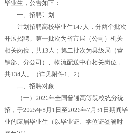
毕业生，公告如下：
一、招聘计划
计划招聘高校毕业生
147
人
，分两个批次
开展招聘。第一批次为省市局（公司）机关
相关岗位，共
13
人；第二批次为县级局（营
销部、分公司）、物流配送中心相关岗位，
共
134
人。（详见附件
1
、
2
）
二、招聘对象
（一）
2026
年全国普通高等院校统分统
招，于
2025
年
8
月
1
日至
2026
年
7
月
31
日期间毕
业的应届毕业生（以毕业证、学位证签署时