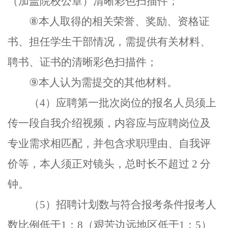
（加盖院校公章）清晰彩色扫描件；
⑧
本人取得的相关荣誉、奖励、资格证
书、担任学生干部情况，需提供有关材料、
聘书、证书的清晰彩色扫描件；
⑨
本人认为需提交的其他材料。
（
4
）应聘第一批次岗位的报名人员须上
传一段自我介绍视频，内容应与应聘岗位及
专业需求相匹配，并包含求职理由、自我评
价等，本人须正对镜头，总时长不超过
2
分
钟。
（
5
）
招聘计划数与符合报考条件报考人
数比例低于
1
：
8
（艰苦边远地区低于
1
：
5
）