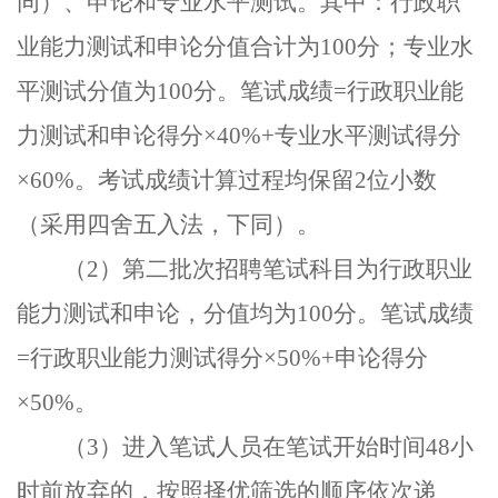
同）、申论和专业水平测试。其中：
行政职
业能力测试和申论分值合计为
100
分；
专业水
平测试分值为
100
分。笔试成绩
=
行政职业能
力测试和申论得分
×40%+
专业水平测试得分
×60%
。考试成绩计算过程均保留
2
位小数
（采用四舍五入法，下同）。
（
2
）第二批
次招聘笔试科目为行政职业
能力测试和申论，分值均为
100
分。笔试成绩
=
行政职业能力测试得分
×50%+
申论得分
×50%
。
（
3
）
进入笔试人员在笔试开始时间
48
小
时前放弃的，按照择优筛选的顺序依次递