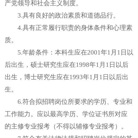
产党领导和社会主义制度。
3.
具有良好的政治素质和道德品行。
4.
具有正常履行职责的身体条件和心理素
质。
5.
年龄条件：本科生应在
2001
年
1
月
1
日以
后出生，硕士研究生应在
1998
年
1
月
1
日以后
出生，博士研究生应在
1993
年
1
月
1
日以后出
生。
6.
符合拟招聘岗位所要求的学历、专业和
工作能力。应以最高学历、学位证书所对应
的主修专业报考（不得以辅修专业报考）。