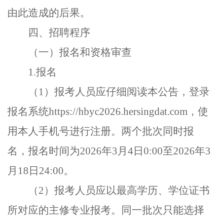
由此造成的后果。
四、招聘程序
（一）报名和资格审查
1.
报名
（
1
）报考人员应仔细阅读本公告，登录
报名系统
https://hbyc2026.hersingdat.com
，使
用本人手机号进行注册。两个批次同时报
名，报名时间为
2026
年
3
月
4
日
0:00
至
2026
年
3
月
18
日
24:00
。
（
2
）报考人员应以最高学历、学位证书
所对应的主修专业报考。同一批次只能选择