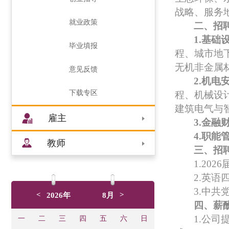
战略、服务
就业政策
二、招
1.
基础
毕业填报
程
、
城市地
无机非金属
意见反馈
2.
机电
下载专区
程、机械设
建筑电气与
雇主
3.
金融
4.
职能
教师
三
、招
1.202
6
2.英语
3.
中共
<
>
2026年
8月
四
、
薪
1.公司
一
二
三
四
五
六
日