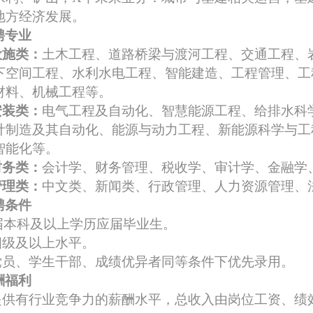
地方经济发展
。
聘专业
设施
类：
土木工程、道路桥梁与渡河工程
、
交通工程、
下空间工程、
水利水电工程、智能建造、
工程管理、工
材料、机械工程
等
。
安装
类：
电气工程及自动化、智慧能源工程、给排水科
计制造及其自动化、能源与动力工程、新能源科学与工
智能化等
。
财务类：
会计学、财务管理、税收学
、审计学、
金融学
管理类
：
中文类、新闻类、行政管理、人力资源管理、
聘条件
届本科及以上学历应届毕业生
。
四级及以上水平。
党员、学生干部
、
成绩优异者同等条件下
优先录用
。
酬福利
提供
有
行业竞争力的薪酬水平，总收入由岗位工资、绩