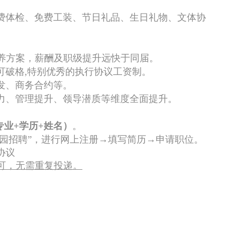
费体检、免费工装、节日
礼品
、生日礼物、文体协
养
方案，薪酬及职级提升远快于同届。
可破格,特别优秀的执行协议工资制。
发、商务合约等。
力、管理提升、领导潜质等维度全面提升
。
专业+学历+姓名）
。
校园招聘”，进行网上注册→填写简历→申请职位。
协议
可，无需重复投递。