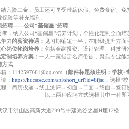
缴纳六险
二
金，员工还可享受带薪休假、免费食宿、免
业保险等补充福利。
项招聘——公司“基储星”招聘
秀者，纳入公司“基储星”培养计划，
个性化定制全面培
竞争力的薪资待遇：
见习期缩短一半，在职级提升方面
核心岗位轮岗培养：
包括金融投资、设计管理、科技研
化定制培养方案：
一人一策指定名师带徒，聚焦专业能
聘方式
邮箱：
1142597681@qq.com
（邮件标题须注明：学校+
申请：
https://hr.cscec.com/api/short_url?id=8fjsc
，
选择“
流程：简历投递→线上测评→初
面
→
二面
→
终面
→签订
以上
两
种应聘方式选择其中一种即
武汉市
洪山区高新大道799号中建光谷之星H座12楼