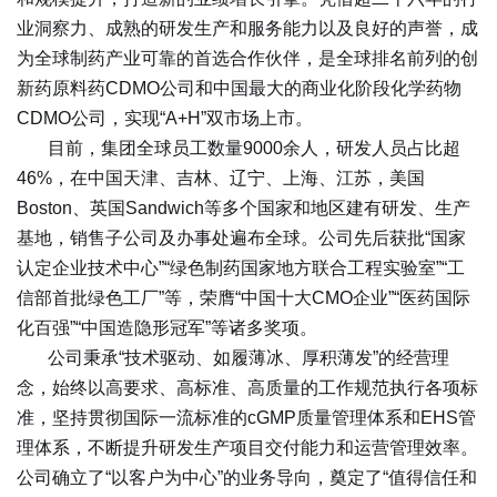
业洞察力、成熟的研发生产和服务能力以及良好的声誉，成
为全球制药产业可靠的首选合作伙伴，是全球排名前列的创
新药原料药CDMO公司和中国最大的商业化阶段化学药物
CDMO公司，实现“A+H”双市场上市。
目前，集团全球员工数量9000余人，研发人员占比超
46%，在中国天津、吉林、辽宁、上海、江苏，美国
Boston、英国Sandwich等多个国家和地区建有研发、生产
基地，销售子公司及办事处遍布全球。公司先后获批“国家
认定企业技术中心”“绿色制药国家地方联合工程实验室”“工
信部首批绿色工厂”等，荣膺“中国十大CMO企业”“医药国际
化百强”“中国造隐形冠军”等诸多奖项。
公司秉承“技术驱动、如履薄冰、厚积薄发”的经营理
念，始终以高要求、高标准、高质量的工作规范执行各项标
准，坚持贯彻国际一流标准的cGMP质量管理体系和EHS管
理体系，不断提升研发生产项目交付能力和运营管理效率。
公司确立了“以客户为中心”的业务导向，奠定了“值得信任和