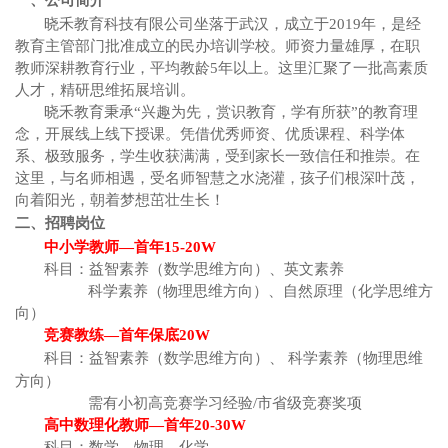
一、公司简介
晓禾教育科技有限公司坐落于武汉，成立于
2019年，是经
教育主管部门批准成立的民办培训学校。师资力量雄厚，在职
教师深耕教育行业，平均教龄5年以上。这里汇聚了一批高素质
人才，精研思维拓展培训。
晓禾教育秉承
“兴趣为先，赏识教育，学有所获”的教育理
念，开展线上线下授课。凭借优秀师资、优质课程、科学体
系、极致服务，学生收获满满，受到家长一致信任和推崇。在
这里，与名师相遇，受名师智慧之水浇灌，孩子们根深叶茂，
向着阳光，朝着梦想茁壮生长！
二、招聘岗位
中小学教师
—首年1
5-20
W
科目：益智素养（数学思维方向）、英文素养
科学素养（物理思维方向）、自然原理（化学思维方
向）
竞赛教练
—首年保底2
0
W
科目：益智素养（数学思维方向）、
科学素养（物理思维
方向）
需有小初高竞赛学习经验
/市省级竞赛奖项
高中数理化教师
—首年
20
-
3
0
W
科目：数学、物理、化学