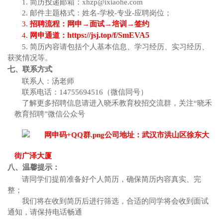
1. 简历投递邮箱：xhzp@ixiaohe.com
2. 邮件主题格式：姓名-学校-专业-应聘岗位；
3.
招聘流程：网申
→面试→培训→签约
https://jsj.top/f/SmEVA5
4.
网申通道：
5. 简历内容请包括个人基本信息、学习经历、实习经历、
获奖情况等。
七、联系方式
联系人：汤老师
联系电话：
14755694516（微信同号）
了解更多招聘信息请进入晓禾教育校招交流群，关注
“晓禾
教育招聘”微信公众号
公司地址：武汉市洪山区徐东大
街广泽大厦
八、温馨提示：
请同学们提前准备好个人简历，确保简历内容真实、完
整；
我们将在收到简历后进行筛选，合适的同学将会收到面试
通知，请保持电话畅通