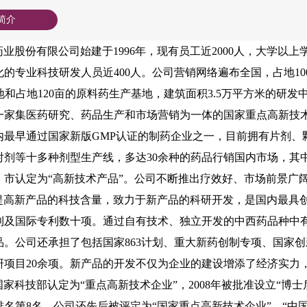
简介
业股份有限公司始建于1996年，现有员工近2000人，大学以
化的专业科技研发人员近400人。公司营销网络遍布全国，占地1
地和占地120亩的原料药生产基地，建筑面积3.5万平方米的研发
一家集医药研究、药品生产和市场营销为一体的国家重点高新技
内最早通过国家新版GMP认证的制药企业之一，目前拥有片剂、
剂等十多种剂型生产线，多达30余种的药品行销国内市场，其中“
、市认定为“高新技术产品”。公司不断推出疗效好、市场前景广
提高新产品的科技含量，致力于新产品的科研开发，是国内最具
利及国际专利数十项。通过自有技术、独立开发的中西药品种中
品。公司还承担了包括国家863计划、重大新药创制专项、国家
研项目20余项。新产品的开发不仅为企业的建设增添了经济实力
家科技部认定为“重点高新技术企业”，2008年被批准设立“博士
名第8名，公司还先后被评定为“国家重点高新技术企业”、“中