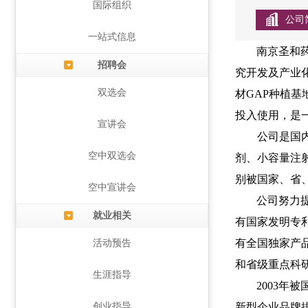
国际组织
公司
一站式信息
南京圣和药
招聘会
究开发及产业
双选会
材GAP种植基
投入使用，是
宣讲会
公司是国
空中双选会
剂、小容量注射
别被国家、省
空中宣讲会
公司努力
就业相关
有国家发明专
有全国独家产
活动预告
和省级重点科
生涯指导
2003
年被国
创业指导
新型企业品牌排