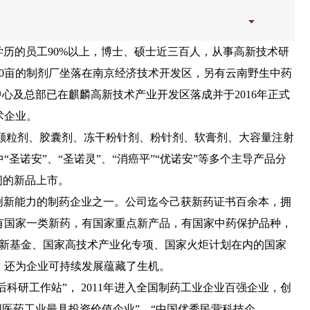
上学历的员工90%以上，博士、硕士近三百人，从事高新技术研
00亩的制剂厂坐落在南京经济技术开发区，另有云南野生中药
中心及总部已在麒麟高新技术产业开发区落成并于2016年正式
术企业。
颗粒剂、胶囊剂、冻干粉针剂、粉针剂、软膏剂、大容量注射
圣诺安”、“圣诺灵”、“消癌平”“优诺安”等多个主导产品分
阔的新品上市。
创新能力的制药企业之一。公司迄今己获新药证书百余本，拥
有国家一类新药，有国家重点新产品，有国家中药保护品种，
创新基金、国家高技术产业化专项、国家火炬计划在内的国家
，还为企业可持续发展蕴藏了生机。
后科研工作站”， 2011年进入全国制药工业企业百强企业，创
国医药工业最具投资价值企业”、“中国优秀民营科技企