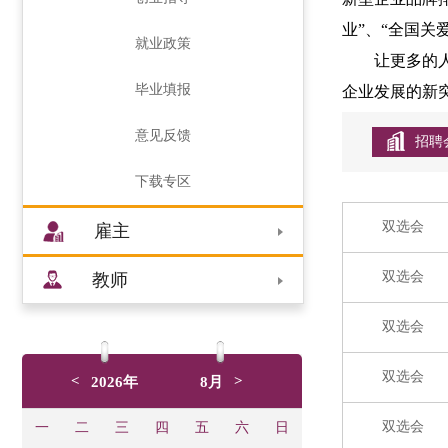
业”、“全国
就业政策
让更多的
毕业填报
企业发展的新
意见反馈
招聘
下载专区
双选会
雇主
双选会
教师
双选会
双选会
<
>
2026年
8月
双选会
一
二
三
四
五
六
日