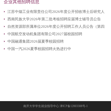
企业其他招聘信息
江苏中烟工业有限责任公司2026年度公开招收博士后研究人
西南民族大学2026年第二批考核招聘应届博士辅导员公告
员公告
自然资源部所属单位2026年度公开招聘工作人员公告（第四
中国航空发动机集团有限公司2027届校园招聘
批）
中国融通集团2026届夏季校园招聘
中国一汽2026夏季校园招聘火热进行中
南开大学学生就业指导中心 津ICP备12003308号-1