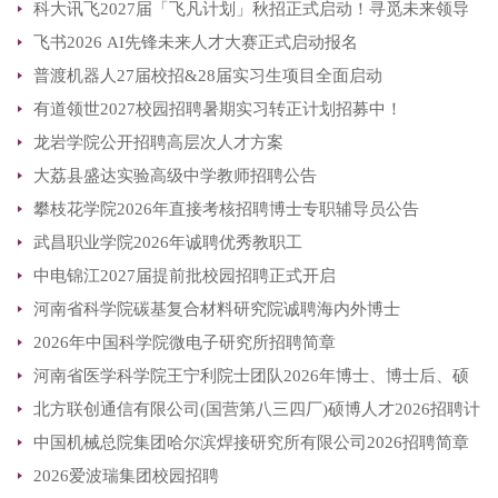
科大讯飞2027届「飞凡计划」秋招正式启动！寻觅未来领导
飞书2026 AI先锋未来人才大赛正式启动报名
者！
普渡机器人27届校招&28届实习生项目全面启动
有道领世2027校园招聘暑期实习转正计划招募中！
龙岩学院公开招聘高层次人才方案
大荔县盛达实验高级中学教师招聘公告
攀枝花学院2026年直接考核招聘博士专职辅导员公告
武昌职业学院2026年诚聘优秀教职工
中电锦江2027届提前批校园招聘正式开启
河南省科学院碳基复合材料研究院诚聘海内外博士
2026年中国科学院微电子研究所招聘简章
河南省医学科学院王宁利院士团队2026年博士、博士后、硕
北方联创通信有限公司(国营第八三四厂)硕博人才2026招聘计
士招聘
中国机械总院集团哈尔滨焊接研究所有限公司2026招聘简章
划
2026爱波瑞集团校园招聘