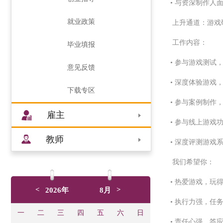
• 与资深制作人
就业政策
上升通道：游戏
工作内容：
毕业填报
• 参与游戏测试
意见反馈
• 深度体验游戏
下载专区
• 参与案例制作
雇主
• 参与线上游戏
教师
• 深度评测游戏
我们希望你：
• 热爱游戏，玩
<
>
2026年
8月
• 执行力强，任
一
二
三
四
五
六
日
• 责任心强，答