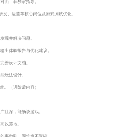
面对面，获独家指导。
研发、运营等核心岗位及游戏测试优化。
，发现并解决问题。
，输出体验报告与优化建议。
，完善设计文档。
功能玩法设计。
系统。（进阶后内容）
得广且深，能畅谈游戏。
务高效落地。
应的事做到，困难也不退缩。