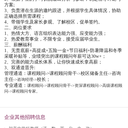
方案;
3、负责潜在生源的邀约跟进，并根据学生具体情况，协助
正确选择所需课程；
4、带领学生及家长参观、了解校区，促单签约。
二、岗位要求
1、热情大方、语言组织表达能力强、应变能力强；
2、热爱教育事业，不限专业，接受应届毕业生。
三、薪酬福利
1、无责底薪+高提成+五险一金+节日福利+防暑降温和冬季
采暖补贴等，业绩突出的课程顾问年薪可达30w+；
2、完善的能力成长体系，让你快速成长拿高薪；
3、双通道晋升:
管理通道：课程顾问->课程顾问骨干
校区储备主任
咨询
->
->
主任
校长；
->咨询经理
->
专业通道：
课程顾问->课程顾问骨干
->资深课程顾问
->高级课程顾
问
->课程顾问专家。
企业其他招聘信息