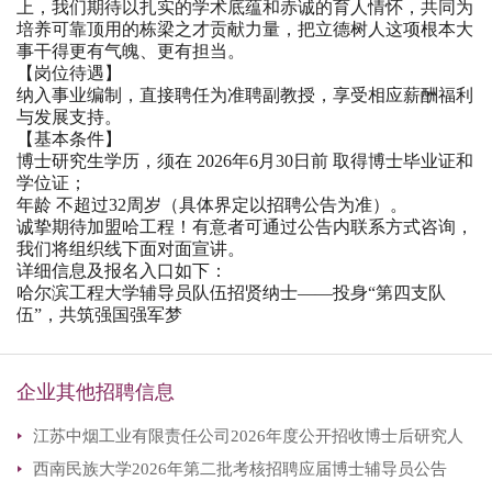
上，我们期待以扎实的学术底蕴和赤诚的育人情怀，共同为
培养可靠顶用的栋梁之才贡献力量，把立德树人这项根本大
事干得更有气魄、更有担当。
【岗位待遇】
纳入事业编制，直接聘任为准聘副教授，享受相应薪酬福利
与发展支持。
【基本条件】
博士研究生学历，须在 2026年6月30日前 取得博士毕业证和
学位证；
年龄 不超过32周岁（具体界定以招聘公告为准）。
诚挚期待加盟哈工程！有意者可通过公告内联系方式咨询，
我们将组织线下面对面宣讲。
详细信息及报名入口如下：
哈尔滨工程大学辅导员队伍招贤纳士——投身“第四支队
伍”，共筑强国强军梦
企业其他招聘信息
江苏中烟工业有限责任公司2026年度公开招收博士后研究人
西南民族大学2026年第二批考核招聘应届博士辅导员公告
员公告