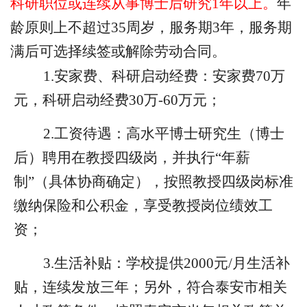
科研职位或连续从事博士后研究
1年以上。
年
龄原则上不超过
35周岁，
服务期
3年，服务期
满后可选择续签或解除劳动合同。
1.安家费、科研启动经费：安家费70万
元，科研启动经费30万-60万元；
2.
工资
待遇
：
高水平
博
士研究生（博士
后）聘用
在教授四级岗，
并执行
“年薪
制”（具体协商确定），
按照教授四级岗标准
缴纳保险和公积金，享受教授岗位
绩效工
资
；
3
.
生活补贴：学校提供
2000
元
/月生活补
贴
，
连续发放三年
；另外
，
符合泰安市相关