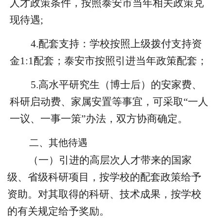
人才政策
条件
，
按照泰安市当年相关政策兑
现待遇
;
4.配套支持
：学校
按照
上
级拨付支持资
金
1:1配套；泰安市按照
引进当年政策
配套
；
5
.
高水平研究生（博士后）
的
安家费、
科研启动费、
家属安置
等事宜，可采取
“一人
一议、一事一策”办法，双方协商确定
。
二
、其他待遇
（一）引进的高层次人才带来的国家
级、省级科研项目，按学校的配套政策给予
资助。对其取得的科研、技术成果，按学校
的有关规定给予奖励。