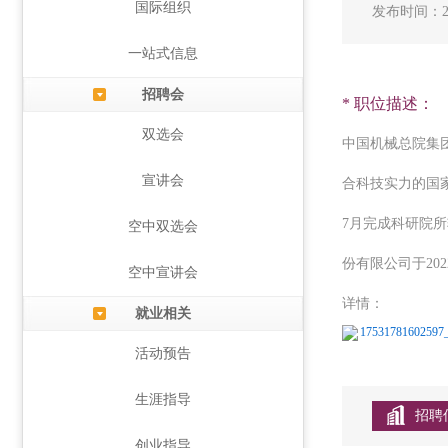
国际组织
发布时间：202
一站式信息
招聘会
* 职位描述：
双选会
中国机械总院集
宣讲会
合科技实力的国
7月完成科研院所
空中双选会
份有限公司于20
空中宣讲会
详情：
就业相关
17531781602597_.
活动预告
生涯指导
招聘
创业指导