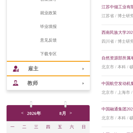
江苏中烟工业有限
就业政策
江苏省 / 博士研究
毕业填报
西南民族大学20
意见反馈
四川省 / 博士研究
下载专区
自然资源部所属单
北京市 / 本科 /
雇主
教师
中国航空发动机集
北京市 / 上海市 /
中国融通集团20
<
>
2026年
8月
北京市 / 本科 /
一
二
三
四
五
六
日