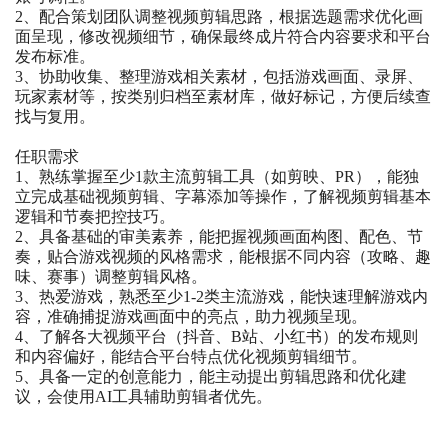
2、配合策划团队调整视频剪辑思路，根据选题需求优化画
面呈现，修改视频细节，确保最终成片符合内容要求和平台
发布标准。
3、协助收集、整理游戏相关素材，包括游戏画面、录屏、
玩家素材等，按类别归档至素材库，做好标记，方便后续查
找与复用。
任职需求
1、熟练掌握至少1款主流剪辑工具（如剪映、PR），能独
立完成基础视频剪辑、字幕添加等操作，了解视频剪辑基本
逻辑和节奏把控技巧。
2、具备基础的审美素养，能把握视频画面构图、配色、节
奏，贴合游戏视频的风格需求，能根据不同内容（攻略、趣
味、赛事）调整剪辑风格。
3、热爱游戏，熟悉至少1-2类主流游戏，能快速理解游戏内
容，准确捕捉游戏画面中的亮点，助力视频呈现。
4、了解各大视频平台（抖音、B站、小红书）的发布规则
和内容偏好，能结合平台特点优化视频剪辑细节。
5、具备一定的创意能力，能主动提出剪辑思路和优化建
议，会使用AI工具辅助剪辑者优先。