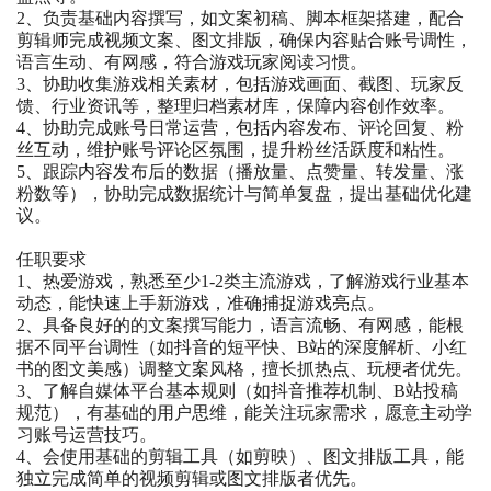
2、负责基础内容撰写，如文案初稿、脚本框架搭建，配合
剪辑师完成视频文案、图文排版，确保内容贴合账号调性，
语言生动、有网感，符合游戏玩家阅读习惯。
3、协助收集游戏相关素材，包括游戏画面、截图、玩家反
馈、行业资讯等，整理归档素材库，保障内容创作效率。
4、协助完成账号日常运营，包括内容发布、评论回复、粉
丝互动，维护账号评论区氛围，提升粉丝活跃度和粘性。
5、跟踪内容发布后的数据（播放量、点赞量、转发量、涨
粉数等），协助完成数据统计与简单复盘，提出基础优化建
议。
任职要求
1、热爱游戏，熟悉至少1-2类主流游戏，了解游戏行业基本
动态，能快速上手新游戏，准确捕捉游戏亮点。
2、具备良好的的文案撰写能力，语言流畅、有网感，能根
据不同平台调性（如抖音的短平快、B站的深度解析、小红
书的图文美感）调整文案风格，擅长抓热点、玩梗者优先。
3、了解自媒体平台基本规则（如抖音推荐机制、B站投稿
规范），有基础的用户思维，能关注玩家需求，愿意主动学
习账号运营技巧。
4、会使用基础的剪辑工具（如剪映）、图文排版工具，能
独立完成简单的视频剪辑或图文排版者优先。