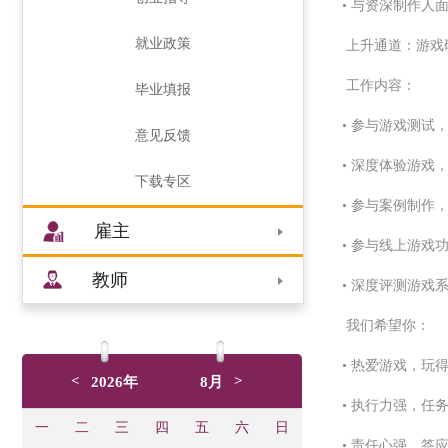
• 与资深制作人
就业政策
上升通道：游戏
工作内容：
毕业填报
• 参与游戏测试
意见反馈
• 深度体验游戏
下载专区
• 参与案例制作
雇主
• 参与线上游戏
教师
• 深度评测游戏
我们希望你：
• 热爱游戏，玩
<
>
2026年
8月
• 执行力强，任
一
二
三
四
五
六
日
• 责任心强，答