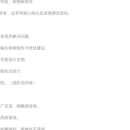
面对面，获独家指导。
研发、运营等核心岗位及游戏测试优化。
，发现并解决问题。
，输出体验报告与优化建议。
，完善设计文档。
功能玩法设计。
系统。（进阶后内容）
得广且深，能畅谈游戏。
务高效落地。
应的事做到，困难也不退缩。